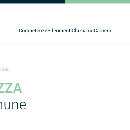
Competenze
Riferimenti
Chi siamo
Carriera
rezza
ZZA
omune