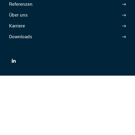
Referenzen
Über uns
Karriere
Downloads
AGB/AEB
Datenschutz
Ethics & Compliance
Rechtliche Hinweise
© Kummler+Matter EVT AG 2026