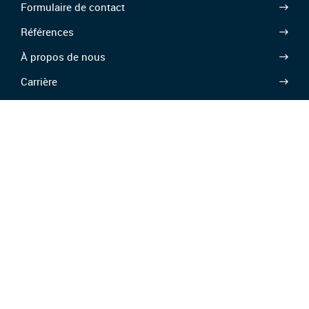
Formulaire de contact
Références
À propos de nous
Carrière
Téléchargements
CGV/CGA
Protection des données
Éthique et conformité
Avis légal